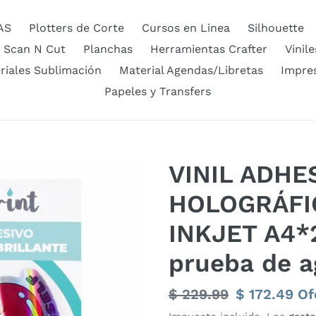
AS
Plotters de Corte
Cursos en Linea
Silhouette
 Scan N Cut
Planchas
Herramientas Crafter
Vinile
riales Sublimación
Material Agendas/Libretas
Impre
Papeles y Transfers
VINIL ADHE
HOLOGRÁFI
INKJET A4*2
prueba de 
Precio
$ 229.99
Precio
$ 172.49
Of
habitual
de