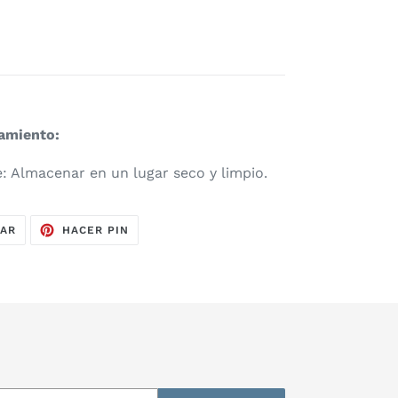
amiento:
: Almacenar en un lugar seco y limpio.
TUITEAR
PINEAR
EAR
HACER PIN
EN
EN
TWITTER
PINTEREST