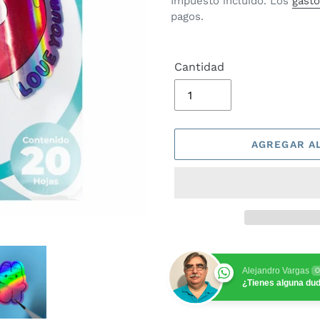
Impuesto incluido. Los
gasto
pagos.
oferta
Cantidad
AGREGAR A
Alejandro Vargas
O
¿Tienes alguna du