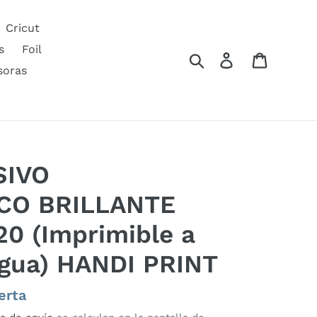
Cricut
s
Foil
Buscar
Ingresar
Carrito
soras
SIVO
CO BRILLANTE
0 (Imprimible a
agua) HANDI PRINT
erta