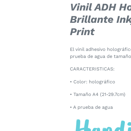
Agregando
Vinil ADH H
el
producto
Brillante In
a
Print
tu
carrito
de
El vinil adhesivo holográfic
compra
prueba de agua de tamaño
CARACTERISTICAS:
• Color: holográfico
• Tamaño A4 (21-29.7cm)
• A prueba de agua