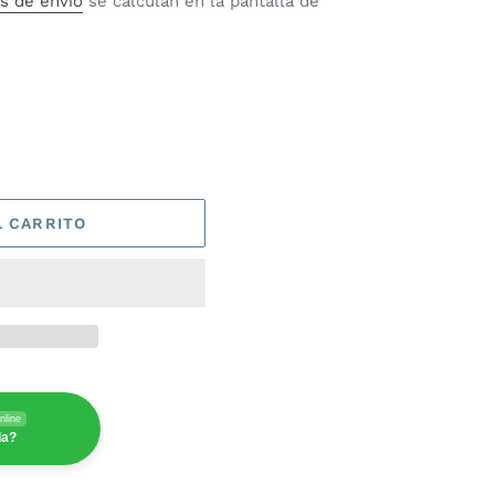
s de envío
se calculan en la pantalla de
L CARRITO
nline
da?