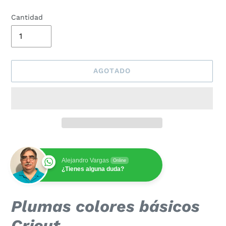
Cantidad
AGOTADO
Alejandro Vargas
Online
¿Tienes alguna duda?
Agregando
Plumas colores básicos
el
producto
Cricut