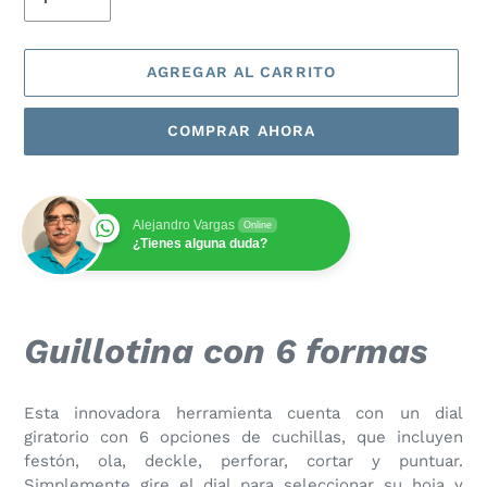
AGREGAR AL CARRITO
COMPRAR AHORA
Alejandro Vargas
Online
¿Tienes alguna duda?
Agregando
el
Guillotina con 6 formas
producto
a
tu
Esta innovadora herramienta cuenta con un dial
carrito
giratorio con 6 opciones de cuchillas, que incluyen
de
festón, ola, deckle, perforar, cortar y puntuar.
compra
Simplemente gire el dial para seleccionar su hoja y