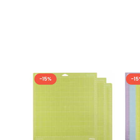
-
15
%
-
15