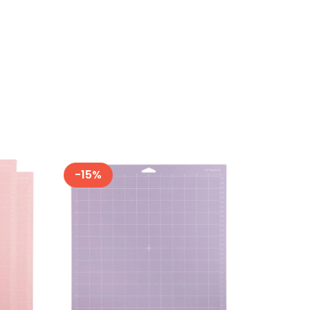
-
15
%