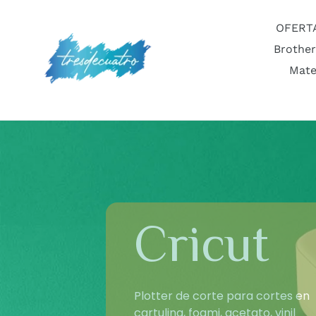
Ir
directamente
OFERT
al
Brother
contenido
Mate
Cricut
Plotter de corte para cortes en
cartulina, foami, acetato, vinil