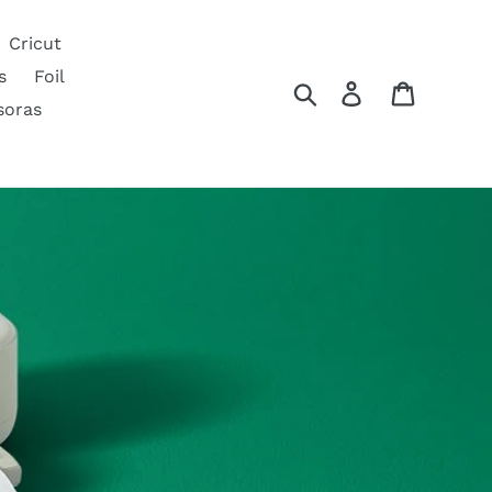
Cricut
s
Foil
Buscar
Ingresar
Carrito
soras