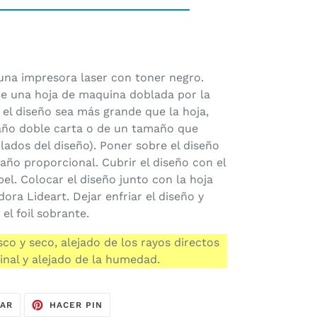
 una impresora laser con toner negro.
re una hoja de maquina doblada por la
 el diseño sea más grande que la hoja,
año doble carta o de un tamaño que
lados del diseño). Poner sobre el diseño
maño proporcional. Cubrir el diseño con el
pel. Colocar el diseño junto con la hoja
ora Lideart. Dejar enfriar el diseño y
el foil sobrante.
co y seco, alejado de los rayos directos
inal y alejado de la humedad.
TUITEAR
PINEAR
EAR
HACER PIN
EN
EN