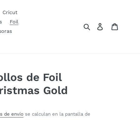
Cricut
s
Foil
Buscar
Ingresar
Carrito
soras
llos de Foil
ristmas Gold
s de envío
se calculan en la pantalla de