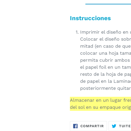
Instrucciones
Imprimir el diseño en
Colocar el diseño sob
mitad (en caso de que
colocar una hoja tam
permita cubrir ambos 
el papel foil en un ta
resto de la hoja de pa
de papel en la Laminad
posteriormente quitar 
Almacenar en un lugar fres
del sol en su empaque orig
COMPARTIR
COMPARTIR
TUIT
EN