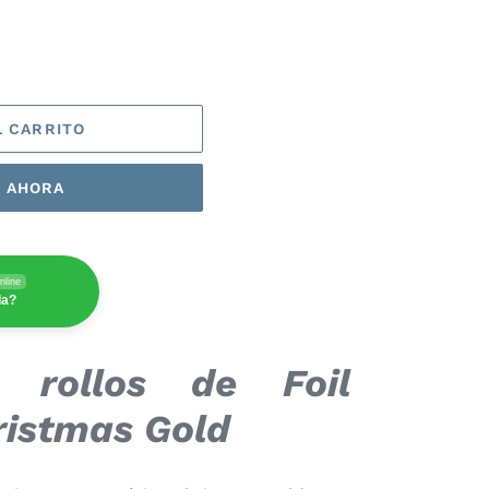
L CARRITO
 AHORA
nline
da?
 rollos de Foil
ristmas Gold