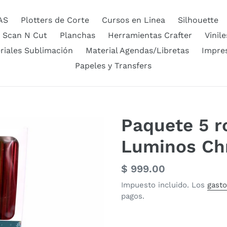
AS
Plotters de Corte
Cursos en Linea
Silhouette
 Scan N Cut
Planchas
Herramientas Crafter
Vinile
riales Sublimación
Material Agendas/Libretas
Impre
Papeles y Transfers
Paquete 5 ro
Luminos Ch
Precio
$ 999.00
habitual
Impuesto incluido. Los
gasto
pagos.