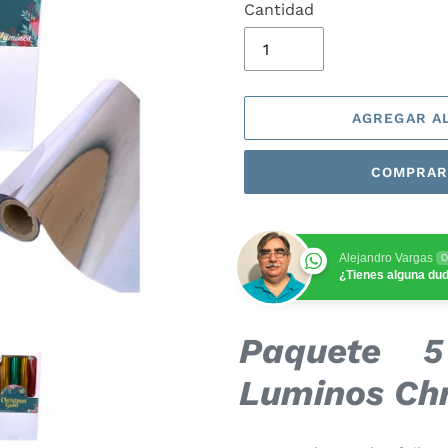
Cantidad
AGREGAR A
COMPRAR
Alejandro Vargas
O
¿Tienes alguna du
Agregando
Paquete 5
el
producto
Luminos Ch
a
tu