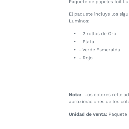
carrito
Paquete de papeles foil L
de
El paquete incluye los sigu
compra
Luminos:
- 2 rollos de Oro
- Plata
- Verde Esmeralda
- Rojo
Nota:
Los colores reflej
aproximaciones de los colo
Unidad de venta:
Paquete